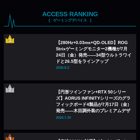
ACCESS RANKING
ゲーミングデバイス
【280Hz+0.03ms+QD-OLED】ROG
Strixゲーミングモニター2機種が7月
24日（金）発売——34型ウルトラワイ
ドと26.5型をラインアップ
2026.8.3
【円形ツインファン+RTX 50シリー
ズ】AORUS INFINITYシリーズのグラ
フィックボード4製品が7月17日（金）
発売——木目調外装のプレミアムデザ
インを採用
2026.7.30