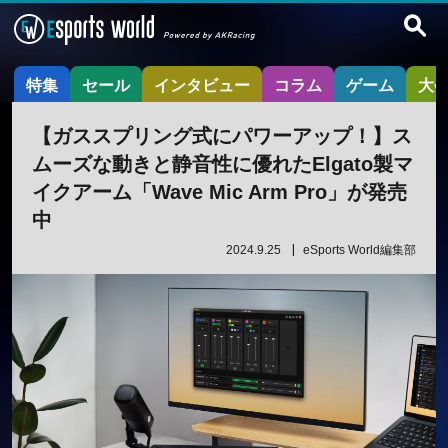
特集
セール
インタビュー
コラム
ゲーム
大
【ガススプリング式にパワーアップ！】ス
ムーズな動きと静音性に優れたElgato製マ
イクアーム「Wave Mic Arm Pro」が発売
中
2024.9.25
eSports World編集部