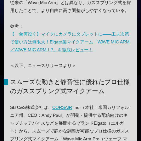
従来の「Wave Mic Arm」とは異なり、ガススプリング式を採
用したことで、より自由に高さ調整がしやすくなっている。
参考：
【一台何役？】マイクにカメラにタブレットに——工夫次第
で使い方は無限大！Elgato製マイクアーム「WAVE MIC ARM
／WAVE MIC ARM LP」を徹底レビュー！
＜以下、ニュースリリースより＞
スムーズな動きと静音性に優れたプロ仕様
のガススプリング式マイクアーム
SB C&S株式会社は、
CORSAIR
Inc.（本社：米国カリフォル
ニア州、CEO：Andy Paul）が開発・提供する配信向けのキ
ャプチャデバイスなどを展開するブランドElgato（エルガ
ト）から、スムーズで静かな調整が可能なプロ仕様のガスス
プリング式マイクアーム「Wave Mic Arm Pro（ウェーブ マ