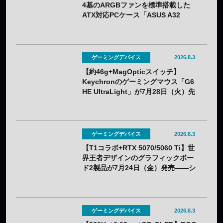
4基のARGBファンを標準搭載した
ATX対応PCケース「ASUS A32
PLUS V2」が7月31日（金）発売
——2色展開
ゲーミングデバイス
2026.8.3
【約46g+MagOpticスイッチ】
Keychronのゲーミングマウス「G6
HE UltraLight」が7月28日（火）先
行販売——バッテリー着脱式で全7色
ゲーミングデバイス
2026.8.3
【T1コラボ+RTX 5070/5060 Ti】世
界王者デザインのグラフィックボー
ド2製品が7月24日（金）発売——シ
ルクスクリーン印刷の限定モデル
ゲーミングデバイス
2026.8.3