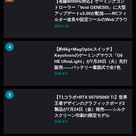
【有線8000Hz対応】ゲーミングコン
トローラー「Void GENESIS」に大型
アップデートv3.00が配信——RCフィ
ルター改良や設定ツールのWebブラウ
ザ化も
2026.7.29
【約46g+MagOpticスイッチ】
Keychronのゲーミングマウス「G6
HE UltraLight」が7月28日（火）先行
販売——バッテリー着脱式で全7色
2026.8.3
【T1コラボ+RTX 5070/5060 Ti】世界
王者デザインのグラフィックボード2
製品が7月24日（金）発売——シルク
スクリーン印刷の限定モデル
2026.8.3