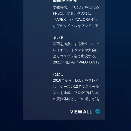
nemuminimizu
コラムを連載させてもらえる
学生時代、『CoD』をはじめ
ことになりました。言いたい
FPSにハマる。その後は
ことを言っていきます。X：
『APEX』や『VALORANT』
https://x.com/stormKUBO
などのタイトルをプレイ。ア
YouTube：
ーティストの楽曲や企業用
https://www.youtube.com/@sto
まいる
BGMなどを手掛ける作曲家と
rmKUBO
関西を拠点にする男性コスプ
フリーランスのライターの二
レイヤー。イベントや大会に
足の草鞋を履いて幅広く活動
よくコスプレ姿で出没する。
中。無類のラーメン好き！
2021年頃から『VALORANT』
Twitter:@ongakucas
にハマり、競技シーンを追い
ねむし
続ける。現在の推しチームは
2016年から『LoL』をプレイ
「CREST GAMING」。X：
し、シーズン12でマスターラ
@mlunias（Photo by
ンクを達成。ブログでは”LoL
Subaru.F.）
の競技体験としての楽しさ”を
テーマに情報を発信中。ニダ
リーを愛し、元ADCメイン
VIEW ALL
で、現在はMIDサイラスをメイ
ンにする変な経歴を持つ。
Twitter：@nemshifn ブログ：