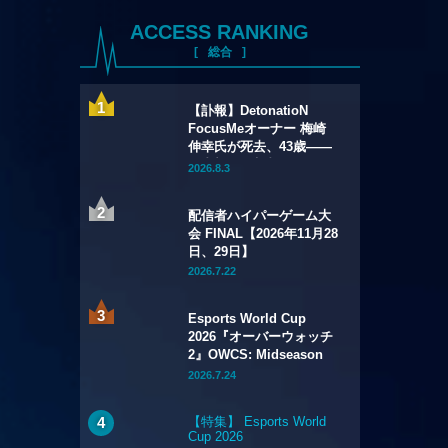
ACCESS RANKING
総合
【訃報】DetonatioN
FocusMeオーナー 梅崎
伸幸氏が死去、43歳——
国内初の給与制eスポーツ
2026.8.3
チームの創設者
配信者ハイパーゲーム大
会 FINAL【2026年11月28
日、29日】
2026.7.22
Esports World Cup
2026『オーバーウォッチ
2』OWCS: Midseason
Championship【2026年
2026.7.24
7月29日～8月2日】
【特集】 Esports World
Cup 2026