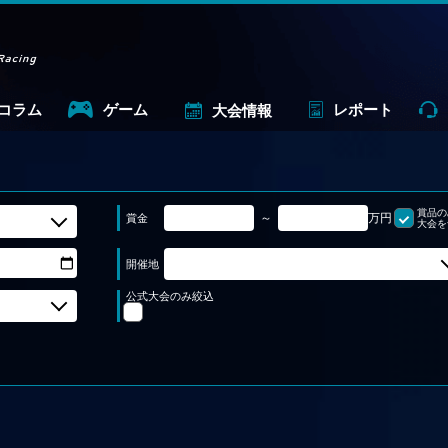
コラム
ゲーム
レポート
大会情報
賞品の
～
万円
賞金
大会を
開催地
公式大会のみ絞込