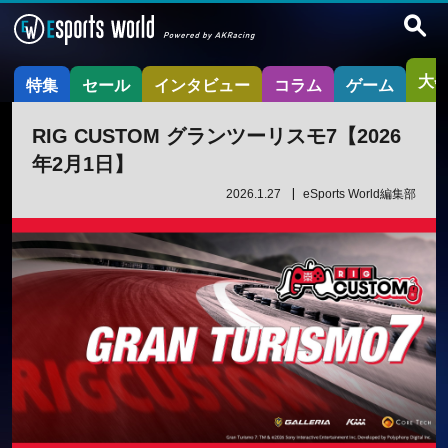
大
特集
セール
インタビュー
コラム
ゲーム
RIG CUSTOM グランツーリスモ7【2026
年2月1日】
2026.1.27
eSports World編集部