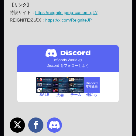
【リンク】
特設サイト：
https://reignite.jp/rig-custom-gt7/
REIGNITE公式X：
https://x.com/ReigniteJP
eSports World の
Discord をフォローしよう
SALE
チーム
他にも
大会