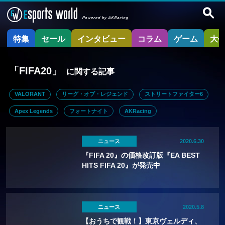
特集
セール
インタビュー
コラム
ゲーム
大
「FIFA20」
に関する記事
VALORANT
リーグ・オブ・レジェンド
ストリートファイター6
Apex Legends
フォートナイト
AKRacing
ニュース
2020.6.30
『FIFA 20』の価格改訂版『EA BEST
HITS FIFA 20』が発売中
ニュース
2020.5.8
【おうちで観戦！】東京ヴェルディ、