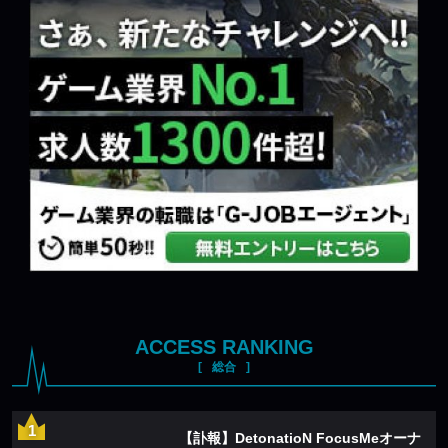
ACCESS RANKING
総合
【訃報】DetonatioN FocusMeオーナ