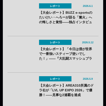
レポート
2026.6.1
【大会レポート】BUZZ e-sportsの
たいけい・へろーが語る「篝火」へ
の悔しさと覚悟——独占インタビュ
ーを公開
レポート
2026.5.12
【大会レポート】「今日は僕が世界
で一番強いスティーブ使いでし
た！」――『大乱闘スマッシュブラ
ザーズ』の国内最大級大会「篝火
#15」でZETA DIVISION あcolaが優
勝！
レポート
2026.5.9
【大会レポート】AREA310所属のド
ラ右が「LVL UP EXPO 2026」で優
勝！——見事な2連覇を達成