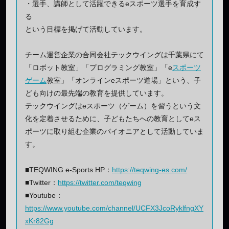
・選手、講師として活躍できるeスポーツ選手を育成す
る
という目標を掲げて活動しています。
チーム運営企業の合同会社テックウイングは千葉県にて
「ロボット教室」「プログラミング教室」「e
スポーツ
ゲーム
教室」「オンラインeスポーツ道場」という、子
ども向けの最先端の教育を提供しています。
テックウイングはeスポーツ（ゲーム）を習うという文
化を定着させるために、子どもたちへの教育としてeス
ポーツに取り組む企業のパイオニアとして活動していま
す。
■TEQWING e-Sports HP：
https://teqwing-es.com/
■Twitter：
https://twitter.com/teqwing
■Youtube：
https://www.youtube.com/channel/UCFX3JcoRyklfngXY
xKr82Gg