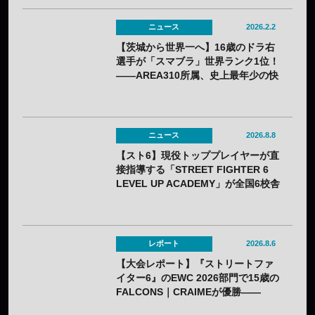
ニュース
2026.2.2
【茨城から世界一へ】16歳のドラ右
選手が「スマブラ」世界ランク1位！
——AREA310所属、史上最年少の快
挙
ニュース
2026.8.8
【スト6】現役トッププレイヤーが直
接指導する「STREET FIGHTER 6
LEVEL UP ACADEMY」が全国6校舎
で開催——2年連続
レポート
2026.8.6
【大会レポート】『ストリートファ
イター6』のEWC 2026部門で15歳の
FALCONS｜CRAIMEが優勝——
「CAPCOM CUP 13」出場権を獲得