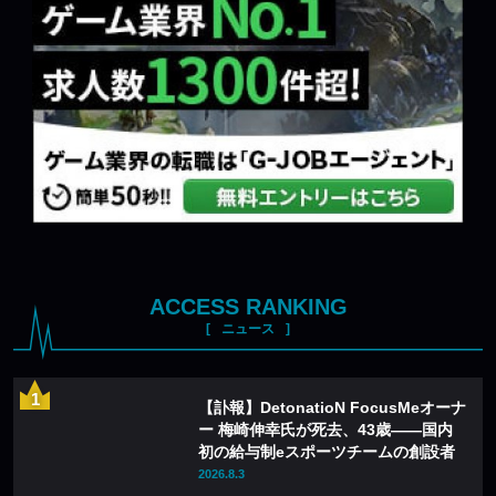
ACCESS RANKING
ニュース
【訃報】DetonatioN FocusMeオーナ
ー 梅崎伸幸氏が死去、43歳——国内
初の給与制eスポーツチームの創設者
2026.8.3