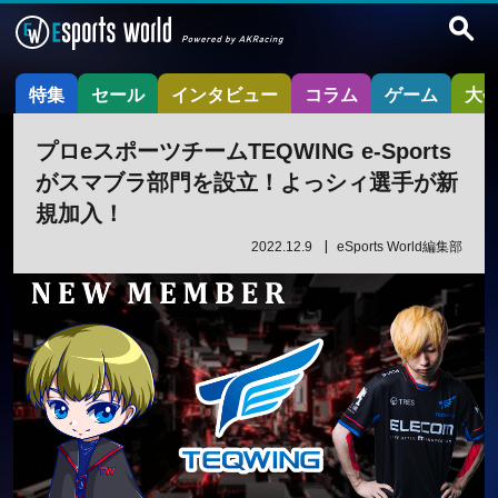
特集
セール
インタビュー
コラム
ゲーム
大
プロeスポーツチームTEQWING e-Sports
がスマブラ部門を設立！よっシィ選手が新
規加入！
2022.12.9
eSports World編集部