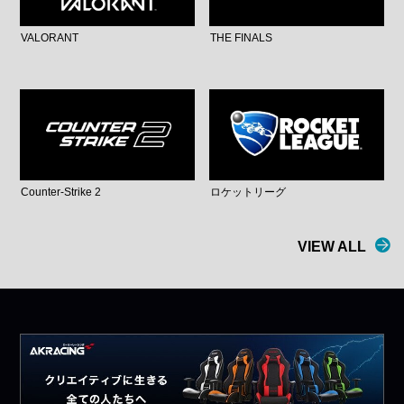
VALORANT
THE FINALS
Counter-Strike 2
ロケットリーグ
VIEW ALL