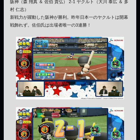
阪神（森 翔真 ＆ 佐伯 貴弘） 2-1 ヤクルト（大川 泰広 ＆ 多
村 仁志）
新戦力が躍動した阪神が勝利。昨年日本一のヤクルトは開幕
戦飾れず。佐伯氏は出場者唯一の3連勝！