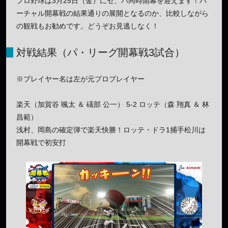
プロ野球は3月25日（金）にセ、パ同時開幕を迎えます！バ
ーチャル開幕戦の結果通りの展開となるのか、比較しながら
の観戦もお勧めです。どうぞお見逃しなく！
対戦結果（パ・リーグ開幕戦3試合）
※プレイヤー名は左が元プロプレイヤー
楽天（加賀谷 颯太 ＆ 礒部 公一） 5-2 ロッテ（森 翔真 ＆ 林
昌範）
浅村、岡島の確定弾で楽天快勝！ロッテ・ドラ1捕手松川は
開幕戦で初安打