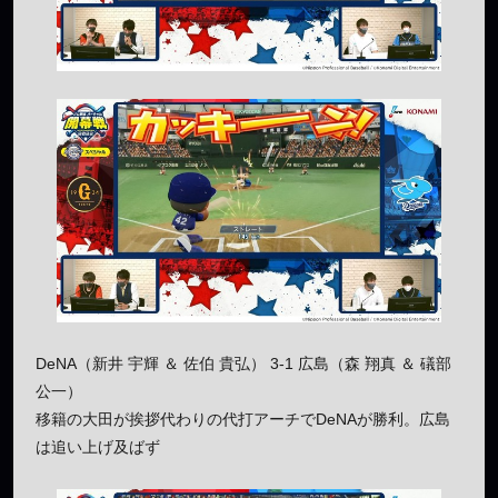
DeNA（新井 宇輝 ＆ 佐伯 貴弘） 3-1 広島（森 翔真 ＆ 礒部
公一）
移籍の大田が挨拶代わりの代打アーチでDeNAが勝利。広島
は追い上げ及ばず