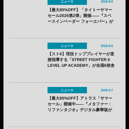
ニュース
2026.8.8
【最大80%OFF】「タイトーサマー
セール2026第2弾」開催——『スペ
ースインベーダー フォーエバー』が
80%OFF、『R-GEAR』は初の
77%OFFに
ニュース
2026.8.8
【スト6】現役トッププレイヤーが直
接指導する「STREET FIGHTER 6
LEVEL UP ACADEMY」が全国6校舎
で開催——2年連続
ニュース
2026.8.7
【最大80%OFF】アトラス「サマー
セール」開催中——『メタファー：
リファンタジオ』デジタル豪華版が
60%OFFに