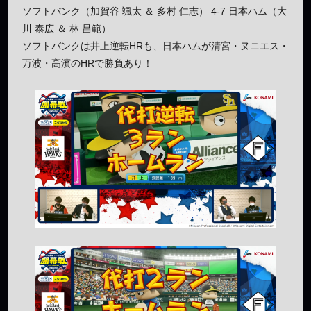
ソフトバンク（加賀谷 颯太 ＆ 多村 仁志） 4-7 日本ハム（大
川 泰広 ＆ 林 昌範）
ソフトバンクは井上逆転HRも、日本ハムが清宮・ヌニエス・
万波・高濱のHRで勝負あり！