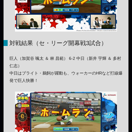
対戦結果（セ・リーグ開幕戦3試合）
巨人（加賀谷 颯太 ＆ 林 昌範） 6-2 中日（新井 宇輝 ＆ 多村
仁志）
中日はブライト・鵜飼が躍動も、ウォーカーのHRなど打線爆
発で巨人快勝！