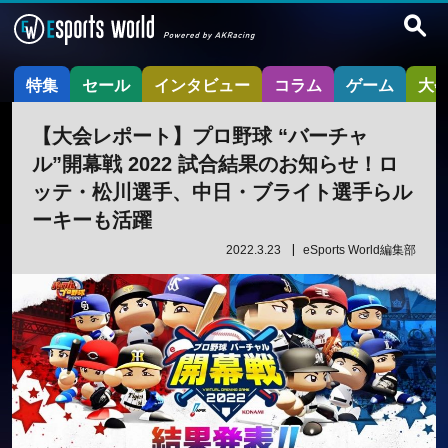
特集
セール
インタビュー
コラム
ゲーム
大
【大会レポート】プロ野球 “バーチャ
ル”開幕戦 2022 試合結果のお知らせ！ロ
ッテ・松川選手、中日・ブライト選手らル
ーキーも活躍
2022.3.23
eSports World編集部