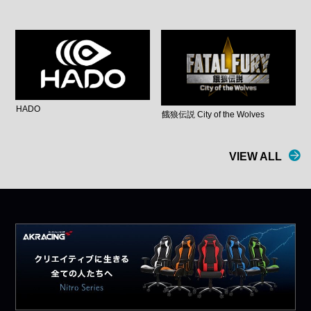
HADO
餓狼伝説 City of the Wolves
VIEW ALL