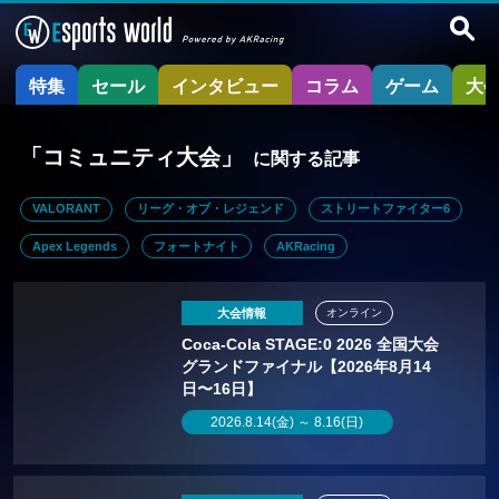
特集
セール
インタビュー
コラム
ゲーム
大
「コミュニティ大会」
に関する記事
VALORANT
リーグ・オブ・レジェンド
ストリートファイター6
Apex Legends
フォートナイト
AKRacing
大会情報
オンライン
Coca-Cola STAGE:0 2026 全国大会
グランドファイナル【2026年8月14
日〜16日】
2026.8.14(金) ～ 8.16(日)